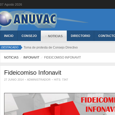
07
Agosto
2026
INICIO
CONSEJO
DIRECTORIO
CONTACT
NOTICIAS
DESTACADO
Toma de protesta de Consejo Directivo
NOTICIAS
INFONAVIT
FIDEICOMISO INFONAVIT
Fideicomiso Infonavit
27 JUNIO 2014
ADMINISTRADOR
HITS: 7347