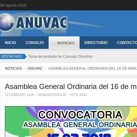
06
Agosto
2026
INICIO
CONSEJO
DIRECTORIO
CONTACT
NOTICIAS
DESTACADO
Toma de protesta de Consejo Directivo
NOTICIAS
ANUVAC
ASAMBLEA GENERAL ORDINARIA DEL 16 DE MAR
Asamblea General Ordinaria del 16 de m
22 FEBRERO 2018
ADMINISTRADOR
HITS: 4030