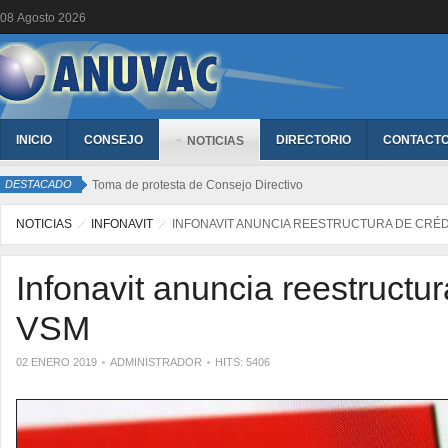
08
Agosto
2026
INICIO
CONSEJO
DIRECTORIO
CONTACT
NOTICIAS
DESTACADO
Toma de protesta de Consejo Directivo
NOTICIAS
INFONAVIT
INFONAVIT ANUNCIA REESTRUCTURA DE CRÉD
Infonavit anuncia reestructur
VSM
02 ENERO 2019
ADMINISTRADOR
HITS: 5406