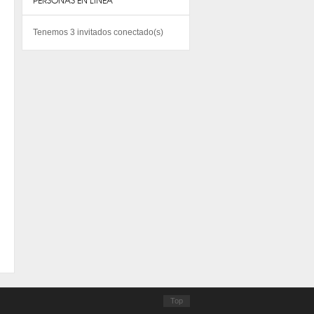
PERSONAS EN LINEA
Tenemos 3 invitados conectado(s)
Top