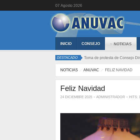
07
Agosto
2026
INICIO
CONSEJO
NOTICIAS
DESTACADO
Toma de protesta de Consejo Dir
NOTICIAS
ANUVAC
FELIZ NAVIDAD
Feliz Navidad
24 DICIEMBRE 2025
ADMINISTRADOR
HITS: 