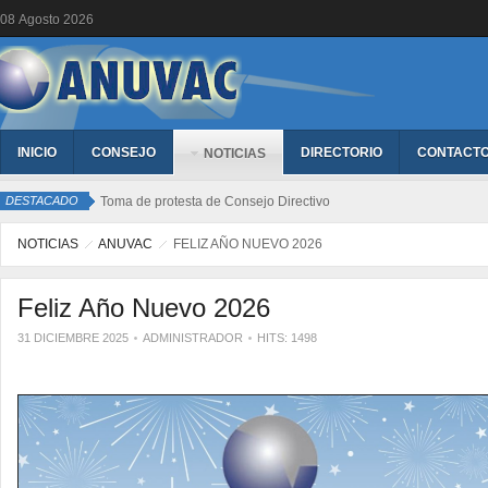
08
Agosto
2026
INICIO
CONSEJO
DIRECTORIO
CONTACT
NOTICIAS
DESTACADO
Toma de protesta de Consejo Directivo
NOTICIAS
ANUVAC
FELIZ AÑO NUEVO 2026
Feliz Año Nuevo 2026
31 DICIEMBRE 2025
ADMINISTRADOR
HITS: 1498