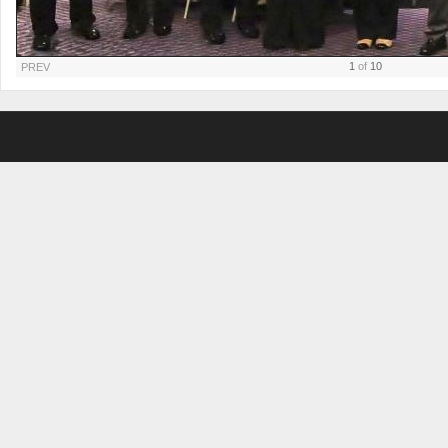
1
of
10
PREV