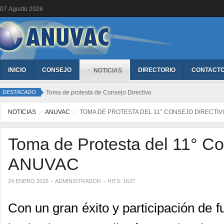
07
Agosto
2026
INICIO
CONSEJO
DIRECTORIO
CONTACT
NOTICIAS
DESTACADO
Toma de protesta de Consejo Directivo
NOTICIAS
ANUVAC
TOMA DE PROTESTA DEL 11° CONSEJO DIRECTI
Toma de Protesta del 11° Co
ANUVAC
24 ENERO 2026
ADMINISTRADOR
HITS: 1637
Con un gran éxito y participación de f