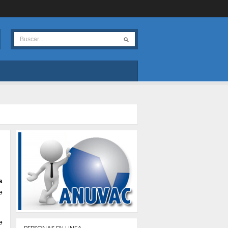
s
e
e