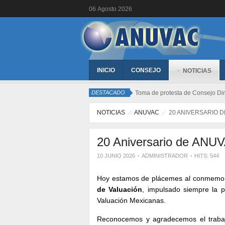
06
Agosto
2026
INICIO
CONSEJO
NOTICIAS
DESTACADO
Toma de protesta de Consejo Dir
NOTICIAS
ANUVAC
20 ANIVERSARIO 
20 Aniversario de ANU
10 JUNIO 2026
ADMINISTRADOR
HITS: 544
Hoy estamos de plácemes al conmemora
de Valuación
, impulsado siempre la p
Valuación Mexicanas.
Reconocemos y agradecemos el trabajo