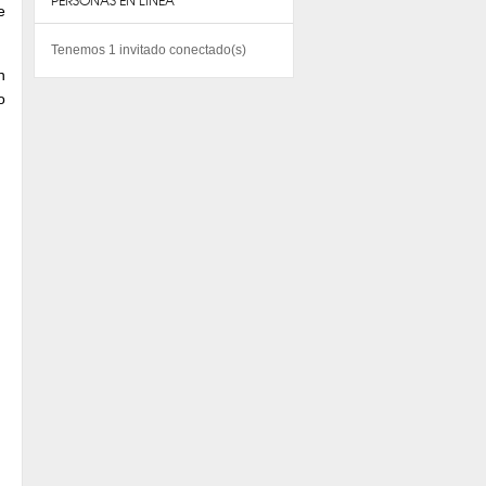
PERSONAS EN LINEA
e
Tenemos 1 invitado conectado(s)
n
o