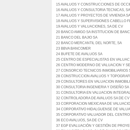
15 AVALUOS Y CONSTRUCCIONES DE OCCI
16 AVALUOS Y CONSULTORIA TECNICAS, SA
17 AVALUOS Y PROYECTOS DE VIVIENDA SA
18 AVALUOS Y SUPERVISIONES CABELLO F
19 AVALUOS Y VALUACIONES, SA DE CV
20 BANCO AMIGO SA INSTITUCION DE BANC
21 BANCO DEL BAJIO SA
22 BANCO MERCANTIL DEL NORTE, SA
23 BBVA BANCOMER
24 BUFETE DE AVALUOS SA
25 CENTRO DE ESPECIALISTAS EN VALUACI
26 CENTRO MODERNO DE VALUACION Y SER
27 CONSORCIO TECNICOS INMOBILIARIOS 
28 CONSTRUCCION AVALUOS Y TOPOGRAFI
29 CONSULTORES EN VALUACION INMOBILI
30 CONSULTORIA INGENIERIA Y DISEÑO SA
31 CONSULTORIA EN VALUACION INTEGRAL
32 CONTROLADORA DE AVALUOS SA DE CV
33 CORPORACION MEXICANA DE VALUACIO
34 CORPORATIVO HIDALGUENSE DE VALUA
35 CORPORATIVO VALUADOR DEL CENTRO 
36 ECO AVALUOS, SA DE CV
37 EGP EVALUACIÓN Y GESTIÓN DE PROYEC