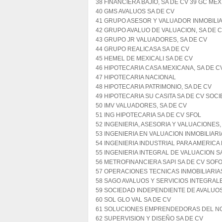
38 FINANCIERA BAJIO, SA DE CV 39 GC ME
40 GMS AVALUOS SA DE CV
41 GRUPO ASESOR Y VALUADOR INMOBILIA
42 GRUPO AVALUO DE VALUACION, SA DE 
43 GRUPO JR VALUADORES, SA DE CV
44 GRUPO REALICASA SA DE CV
45 HEMEL DE MEXICALI SA DE CV
46 HIPOTECARIA CASA MEXICANA, SA DE C
47 HIPOTECARIA NACIONAL
48 HIPOTECARIA PATRIMONIO, SA DE CV
49 HIPOTECARIA SU CASITA SA DE CV SOC
50 IMV VALUADORES, SA DE CV
51 ING HIPOTECARIA SA DE CV SFOL
52 INGENIERIA, ASESORIA Y VALUACIONES,
53 INGENIERIA EN VALUACION INMOBILIARI
54 INGENIERIA INDUSTRIAL PARA AMERICA 
55 INGENIERIA INTEGRAL DE VALUACION S
56 METROFINANCIERA SAPI SA DE CV SOF
57 OPERACIONES TECNICAS INMOBILIARIA
58 SAGO AVALUOS Y SERVICIOS INTEGRAL
59 SOCIEDAD INDEPENDIENTE DE AVALUOS
60 SOL GLO VAL SA DE CV
61 SOLUCIONES EMPRENDEDORAS DEL NO
62 SUPERVISION Y DISEÑO SA DE CV