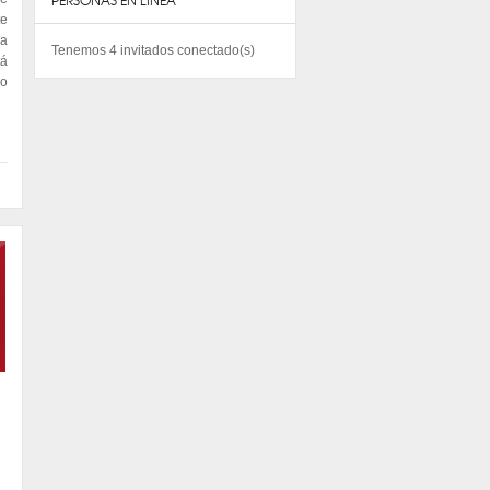
PERSONAS EN LINEA
te
na
Tenemos 4 invitados conectado(s)
tá
 o