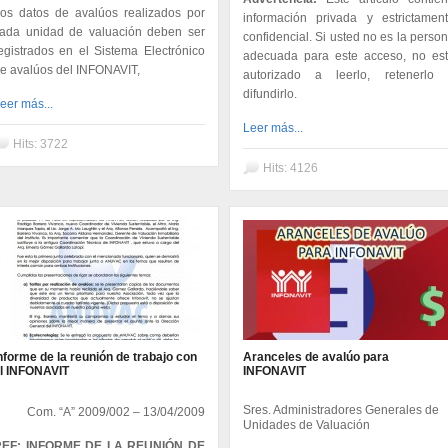
os datos de avalúos realizados por
información privada y estrictamen
ada unidad de valuación deben ser
confidencial. Si usted no es la perso
egistrados en el Sistema Electrónico
adecuada para este acceso, no es
e avalúos del INFONAVIT,
autorizado a leerlo, retenerlo
difundirlo.
eer más...
Leer más...
Hits: 3722
Hits: 4126
nforme de la reunión de trabajo con
Aranceles de avalúo para
l INFONAVIT
INFONAVIT
Sres. Administradores Generales de
Com. “A” 2009/002 – 13/04/2009
Unidades de Valuación
REF: INFORME DE LA REUNIÓN DE