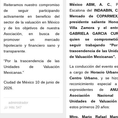
México ABM, A. C.
, P
Reiteramos nuestro compromiso
Escalona del
INDAABIN, C
de seguir participando
Mercado de
COPARMEX
activamente en beneficio del
presidente saliente
Hono
sector de la valuación en México
Villa Zamora
y el entr
y de los objetivos de nuestra
GABRIELA GARCIA CUR
Asociación, en busca de
quien se comprometi
promover un mercado
seguir trabajando “Po
hipotecario y financiero sano y
trascendencia de las Unid
transparente.
de Valuación Mexicanas”.
“Por la trascendencia de las
La conducción del evento e
Unidades de Valuación
a cargo de
Horacio Urban
Mexicanas.”
Centro Urbano
, y se hiz
Ciudad de México 10 de junio de
reconicimiento especial a
2026.
expresidentes de
ANU
Asociación Nacional
Unidades de Valuación
administrador
estos primeros 20 años:
Hits: 547
Mtro.
Mario Rafael Mar