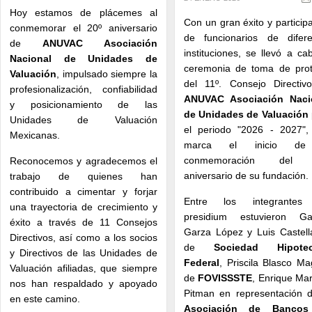
Hoy estamos de plácemes al
Con un gran éxito y particip
conmemorar el 20º aniversario
de funcionarios de difere
de
ANUVAC Asociación
instituciones, se llevó a ca
Nacional de Unidades de
ceremonia de toma de prot
Valuación
, impulsado siempre la
del 11º. Consejo Directiv
profesionalización, confiabilidad
ANUVAC Asociación Naci
y posicionamiento de las
de Unidades de Valuación
Unidades de Valuación
el periodo "2026 - 2027",
Mexicanas.
marca el inicio de
conmemoración del 
Reconocemos y agradecemos el
aniversario de su fundación.
trabajo de quienes han
contribuido a cimentar y forjar
Entre los integrantes
una trayectoria de crecimiento y
presidium estuvieron Gab
éxito a través de 11 Consejos
Garza López y Luis Castell
Directivos, así como a los socios
de
Sociedad Hipotec
y Directivos de las Unidades de
Federal
, Priscila Blasco Ma
Valuación afiliadas, que siempre
de
FOVISSSTE
, Enrique Ma
nos han respaldado y apoyado
Pitman en representación d
en este camino.
Asociación de Banco