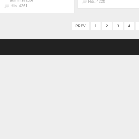
administrador
Hits: 4220
Hits: 4261
PREV
1
2
3
4